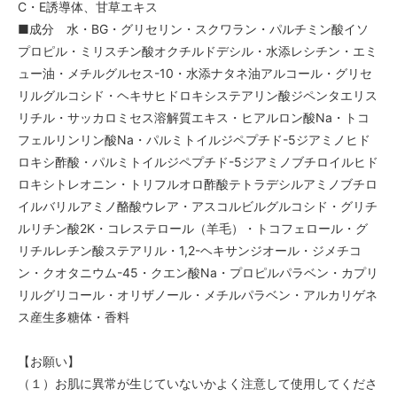
C・E誘導体、甘草エキス
■成分 水・BG・グリセリン・スクワラン・パルチミン酸イソ
プロピル・ミリスチン酸オクチルドデシル・水添レシチン・エミ
ュー油・メチルグルセス-10・水添ナタネ油アルコール・グリセ
リルグルコシド・ヘキサヒドロキシステアリン酸ジペンタエリス
リチル・サッカロミセス溶解質エキス・ヒアルロン酸Na・トコ
フェルリンリン酸Na・パルミトイルジペプチド-5ジアミノヒド
ロキシ酢酸・パルミトイルジペプチド-5ジアミノブチロイルヒド
ロキシトレオニン・トリフルオロ酢酸テトラデシルアミノブチロ
イルバリルアミノ酪酸ウレア・アスコルビルグルコシド・グリチ
ルリチン酸2K・コレステロール（羊毛）・トコフェロール・グ
リチルレチン酸ステアリル・1,2-ヘキサンジオール・ジメチコ
ン・クオタニウム-45・クエン酸Na・プロピルパラベン・カプリ
リルグリコール・オリザノール・メチルパラベン・アルカリゲネ
ス産生多糖体・香料
【お願い】
（１）お肌に異常が生じていないかよく注意して使用してくださ