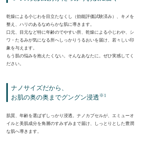
乾燥による小じわを目立たなくし（効能評価試験済み）、キメを
整え、ハリのあるなめらかな肌に導きます。
口元、目元など特に年齢のでやすい所、乾燥による小じわや、シ
ワ・たるみが気になる所へしっかりうるおいを届け、若々しい印
象を与えます。
もう肌の悩みを抱えたくない。そんなあなたに。ぜひ実感してく
ださい。
ナノサイズだから、
※1
お肌の奥の奥までグングン浸透
肌質、年齢を選ばずしっかり浸透。ナノカプセルが、エミューオ
イルと美肌成分を角層のすみずみまで届け、しっとりとした豊潤
な肌へ導きます。